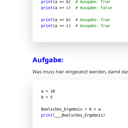
print
(a >= b)  
# Ausgabe: True
print
(a >= c)  
# Ausgabe: False
print
(a <= b)  
# Ausgabe: True
print
(a <= c)  
# Ausgabe: True
Aufgabe:
Was muss hier eingesetzt werden, damit das
a = 
10
b = 
5
print
(___Boolsches_Ergebnis)